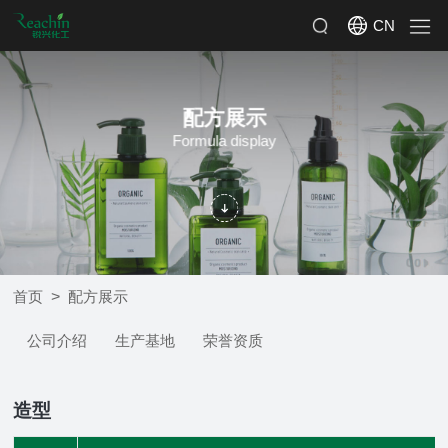
CN
配方展示
Formula display
>
首页
配方展示
公司介绍
生产基地
荣誉资质
造型